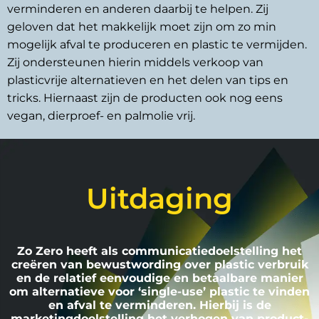
verminderen en anderen daarbij te helpen. Zij
geloven dat het makkelijk moet zijn om zo min
mogelijk afval te produceren en plastic te vermijden.
Zij ondersteunen hierin middels verkoop van
plasticvrije alternatieven en het delen van tips en
tricks. Hiernaast zijn de producten ook nog eens
vegan, dierproef- en palmolie vrij.
Uitdaging
Zo Zero heeft als communicatiedoelstelling het
creëren van bewustwording over plastic verbruik
en de relatief eenvoudige en betaalbare manier
om alternatieve voor ‘single-use’ plastic te vinden
en afval te verminderen. Hierbij is de
marketingdoelstelling het verhogen van product-