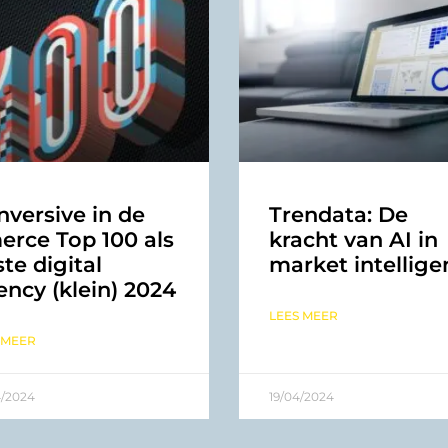
versive in de
Trendata: De
erce Top 100 als
kracht van AI in
te digital
market intellige
ncy (klein) 2024
LEES MEER
 MEER
4/2024
19/04/2024