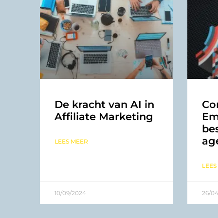
De kracht van AI in
Con
Affiliate Marketing
Em
bes
age
LEES MEER
LEES
10/09/2024
26/0