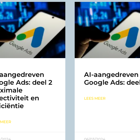
-aangedreven
AI-aangedreven
gle Ads: deel 2
Google Ads: deel
ximale
ectiviteit en
LEES MEER
iciëntie
 MEER
3/2024
06/03/2024