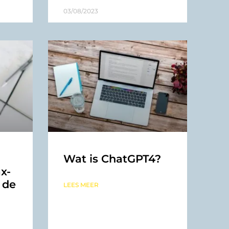
03/08/2023
Wat is ChatGPT4?
x-
 de
LEES MEER