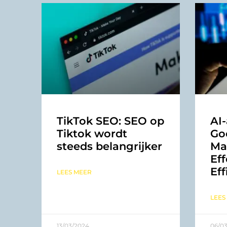
TikTok SEO: SEO op
AI
Tiktok wordt
Goo
steeds belangrijker
Ma
Eff
Eff
LEES MEER
LEES
13/03/2024
06/0