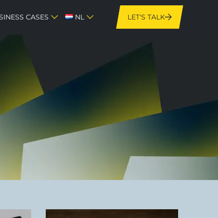
SINESS CASES
NL
LET'S TALK