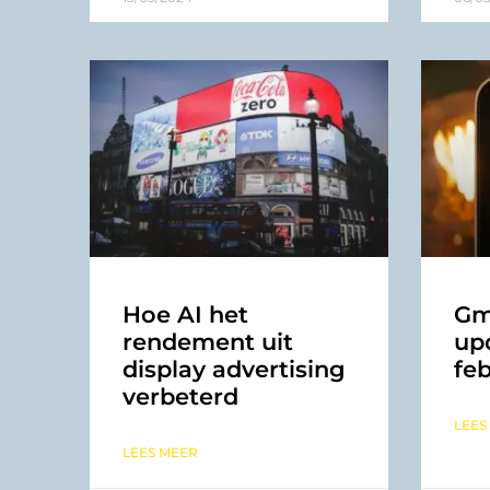
Hoe AI het
Gm
rendement uit
up
display advertising
feb
verbeterd
LEES
LEES MEER