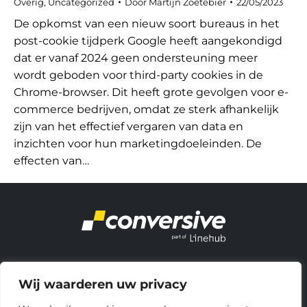
Overig
,
Uncategorized
Door
Martijn Zoetebier
22/05/2023
De opkomst van een nieuw soort bureaus in het
post-cookie tijdperk Google heeft aangekondigd
dat er vanaf 2024 geen ondersteuning meer
wordt geboden voor third-party cookies in de
Chrome-browser. Dit heeft grote gevolgen voor e-
commerce bedrijven, omdat ze sterk afhankelijk
zijn van het effectief vergaren van data en
inzichten voor hun marketingdoeleinden. De
effecten van…
About Us
Wij waarderen uw privacy
Let’s talk
Linehub