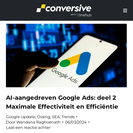
AI-aangedreven Google Ads: deel 2
Maximale Effectiviteit en Efficiëntie
Google Update
,
Overig
,
SEA
,
Trends
Door
Wandana Raghoenath
06/03/2024
Laat een reactie achter