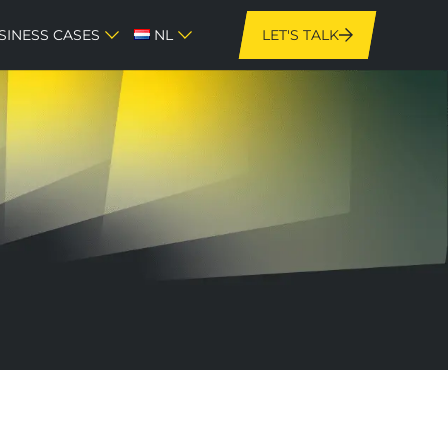
SINESS CASES
NL
LET'S TALK