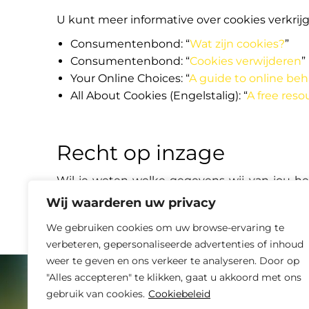
U kunt meer informative over cookies verkrij
Consumentenbond: “
Wat zijn cookies?
”
Consumentenbond: “
Cookies verwijderen
”
Your Online Choices: “
A guide to online beh
All About Cookies (Engelstalig): “
A free reso
Recht op inzage
Wil je weten welke gegevens wij van jou h
verder.
Wij waarderen uw privacy
We gebruiken cookies om uw browse-ervaring te
verbeteren, gepersonaliseerde advertenties of inhoud
weer te geven en ons verkeer te analyseren. Door op
"Alles accepteren" te klikken, gaat u akkoord met ons
gebruik van cookies.
Cookiebeleid