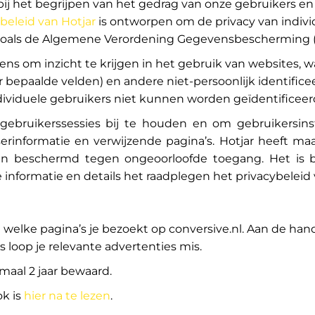
pt bij het begrijpen van het gedrag van onze gebruikers
beleid van Hotjar
is ontworpen om de privacy van indiv
 zoals de Algemene Verordening Gegevensbescherming (
ns om inzicht te krijgen in het gebruik van websites, wa
 bepaalde velden) en andere niet-persoonlijk identific
viduele gebruikers niet kunnen worden geïdentificeer
ebruikerssessies bij te houden en om gebruikersins
wserinformatie en verwijzende pagina’s. Hotjar heeft 
n beschermd tegen ongeoorloofde toegang. Het is be
 informatie en details het raadplegen het privacybeleid
n welke pagina’s je bezoekt op conversive.nl. Aan de h
 loop je relevante advertenties mis.
aal 2 jaar bewaard.
k is
hier na te lezen
.