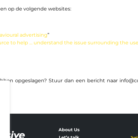
gen op de volgende websites:
avioural advertising
”
urce to help … understand the issue surrounding the use
ebben opgeslagen? Stuur dan een bericht naar
info@co
About Us
Let’s talk
Jur