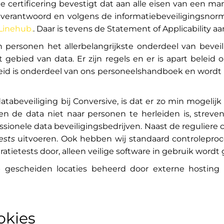
de certificering bevestigt dat aan alle eisen van een 
r verantwoord en volgens de informatiebeveiligingsn
 Linehub.
. Daar is tevens de Statement of Applicability aa
n personen het allerbelangrijkste onderdeel van beve
 gebied van data. Er zijn regels en er is apart beleid
eid is
onderdeel van ons personeelshandboek en
wordt r
atabeveiliging bij Conversive, is dat er zo min mogelij
 en de data niet naar personen te herleiden is, streve
onele data beveiligingsbedrijven. Naast de reguliere 
ests
uitvoeren. Ook hebben wij standaard controleproc
atietests door, alleen veilige software in gebruik word
gescheiden locaties beheerd door externe hosting p
okies