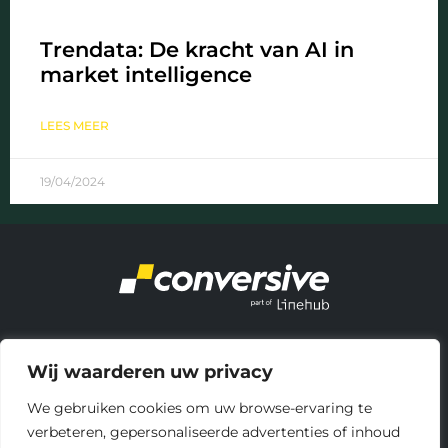
Trendata: De kracht van AI in
market intelligence
LEES MEER
19/04/2024
About Us
Wij waarderen uw privacy
Let’s talk
Linehub
We gebruiken cookies om uw browse-ervaring te
verbeteren, gepersonaliseerde advertenties of inhoud